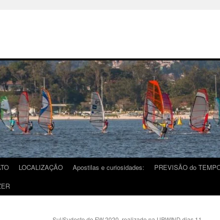
ATO
LOCALIZAÇÃO
Apostilas e curiosidades:
PREVISÃO do TEMP
ZER
Sul/Sudeste de FW 2020, realizado na UPWIND dias 11,