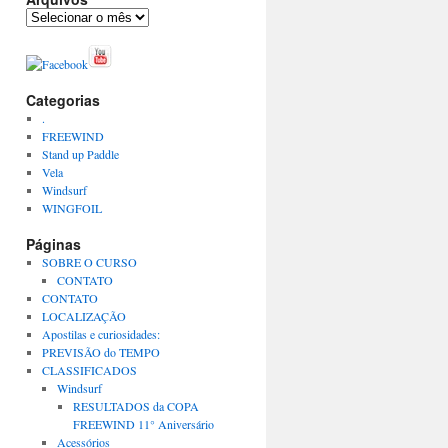
Arquivos
Categorias
.
FREEWIND
Stand up Paddle
Vela
Windsurf
WINGFOIL
Páginas
SOBRE O CURSO
CONTATO
CONTATO
LOCALIZAÇÃO
Apostilas e curiosidades:
PREVISÃO do TEMPO
CLASSIFICADOS
Windsurf
RESULTADOS da COPA
FREEWIND 11° Aniversário
Acessórios