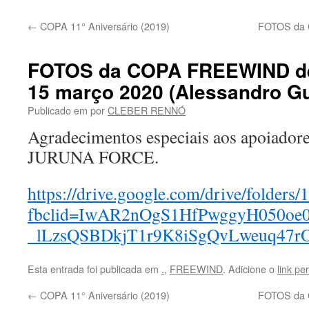
←
COPA 11° Aniversário (2019)
FOTOS da
FOTOS da COPA FREEWIND d
15 março 2020 (Alessandro G
Publicado em
por
CLEBER RENNÓ
Agradecimentos especiais aos apoiado
JURUNA FORCE.
https://drive.google.com/drive/fold
fbclid=IwAR2nOgS1HfPwggyH050oe0
_lLzsQSBDkjT1r9K8iSgQvLweuq47r
Esta entrada foi publicada em
.
,
FREEWIND
. Adicione o
link p
←
COPA 11° Aniversário (2019)
FOTOS da