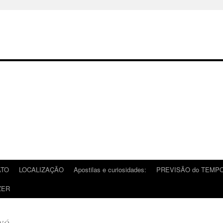
ATO
LOCALIZAÇÃO
Apostilas e curiosidades:
PREVISÃO do TEMP
ZER