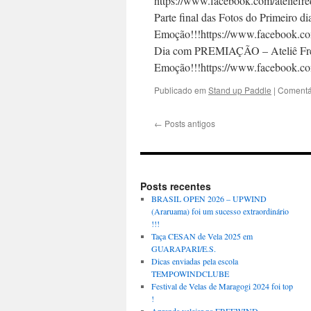
https://www.facebook.com/atelie
Parte final das Fotos do Primeiro 
Emoção!!!https://www.facebook.
Dia com PREMIAÇÃO – Ateliê Fre
Emoção!!!https://www.facebook.
Publicado em
Stand up Paddle
|
Comentá
←
Posts antigos
Posts recentes
BRASIL OPEN 2026 – UPWIND
(Araruama) foi um sucesso extraordinário
!!!
Taça CESAN de Vela 2025 em
GUARAPARI/E.S.
Dicas enviadas pela escola
TEMPOWINDCLUBE
Festival de Velas de Maragogi 2024 foi top
!