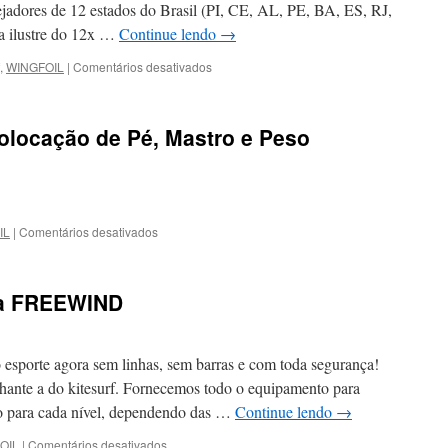
e
jadores de 12 estados do Brasil (PI, CE, AL, PE, BA, ES, RJ,
vídeos:
a ilustre do 12x …
Continue lendo
→
em
,
WINGFOIL
|
Comentários desativados
Sul/Sudeste
de
FW
olocação de Pé, Mastro e Peso
2020,
realizado
na
UPWIND
dias
11,
em
IL
|
Comentários desativados
12
WING
e
FOIL:
13
Guia
na FREEWIND
de
de
março
Colocação
de
de
2022.
Pé,
esporte agora sem linhas, sem barras e com toda segurança!
Mastro
lhante a do kitesurf. Fornecemos todo o equipamento para
e
o para cada nível, dependendo das …
Continue lendo
→
Peso
em
OIL
|
Comentários desativados