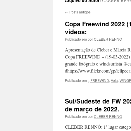
CLEBER REN
Arquivo do Autor:
←
Posts antigos
Copa Freewind 2022 (1
vídeos:
Publicado em
por
CLEBER RENNÓ
Apresentação de Cleber e Márcia R
Copa FREEWIND – (19-03-2022) Cliq
grande fotógrafo e windsurfista @c
dhttps://www.flickr.com/gp/felipe
Publicado em
.
,
FREEWIND
,
Vela
,
WINGF
Sul/Sudeste de FW 202
de março de 2022.
Publicado em
por
CLEBER RENNÓ
CLEBER RENNÓ: 1º lugar categor