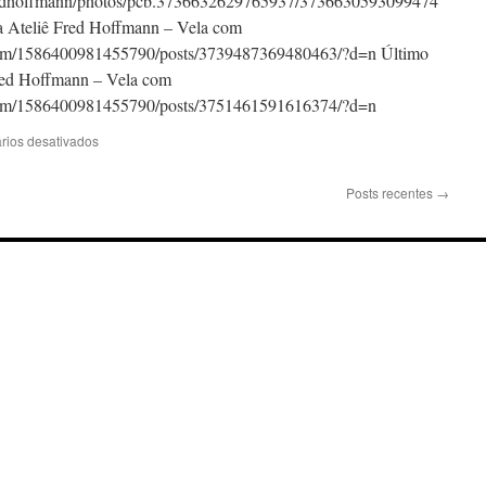
fredhoffmann/photos/pcb.3736632629765937/3736630593099474
dia Ateliê Fred Hoffmann – Vela com
com/1586400981455790/posts/3739487369480463/?d=n Último
d Hoffmann – Vela com
com/1586400981455790/posts/3751461591616374/?d=n
em
rios desativados
COPA
FREEWIND
Posts recentes
→
2021,
realizada
nos
dias
13
e
14
de
março