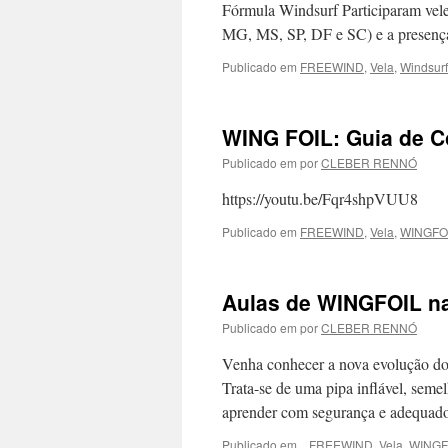
Fórmula Windsurf Participaram vele
MG, MS, SP, DF e SC) e a presenç
Publicado em
FREEWIND
,
Vela
,
Windsurf
WING FOIL: Guia de C
Publicado em
por
CLEBER RENNÓ
https://youtu.be/Fqr4shpVUU8
Publicado em
FREEWIND
,
Vela
,
WINGFO
Aulas de WINGFOIL 
Publicado em
por
CLEBER RENNÓ
Venha conhecer a nova evolução do 
Trata-se de uma pipa inflável, seme
aprender com segurança e adequad
Publicado em
.
,
FREEWIND
,
Vela
,
WINGF