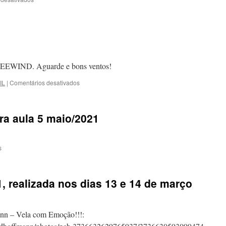
e
Wingfoil
26/set/2021:
4/9/2021
Charitas
/
Niteroi
FREEWIND. Aguarde e bons ventos!
em
IL
|
Comentários desativados
WINGFOIL
ra aula 5 maio/2021
em
s
Jadson
em
sua
realizada nos dias 13 e 14 de março
primeira
aula
5
maio/2021
ann – Vela com Emoção!!!: