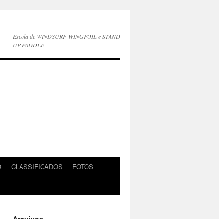
Escola de WINDSURF, WINGFOIL e STAND
UP PADDLE
O
CLASSIFICADOS
FOTOS
Arquivos