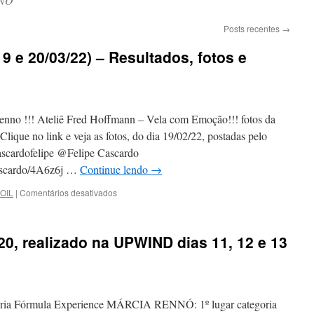
NÓ
Posts recentes
→
9 e 20/03/22) – Resultados, fotos e
enno !!! Ateliê Fred Hoffmann – Vela com Emoção!!! fotos da
ue no link e veja as fotos, do dia 19/02/22, postadas pelo
ascardofelipe @Felipe Cascardo
cascardo/4A6z6j …
Continue lendo
→
em
OIL
|
Comentários desativados
Copa
Freewind
2022
0, realizado na UPWIND dias 11, 12 e 13
(19
e
20/03/22)
–
Resultados,
ia Fórmula Experience MÁRCIA RENNÓ: 1º lugar categoria
fotos