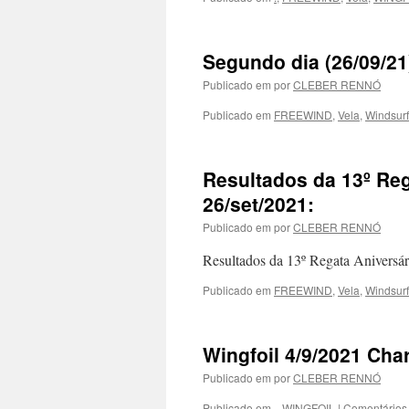
Segundo dia (26/09/21
Publicado em
por
CLEBER RENNÓ
Publicado em
FREEWIND
,
Vela
,
Windsurf
Resultados da 13º Re
26/set/2021:
Publicado em
por
CLEBER RENNÓ
Resultados da 13º Regata Aniver
Publicado em
FREEWIND
,
Vela
,
Windsurf
Wingfoil 4/9/2021 Chari
Publicado em
por
CLEBER RENNÓ
Publicado em
.
,
WINGFOIL
|
Comentários